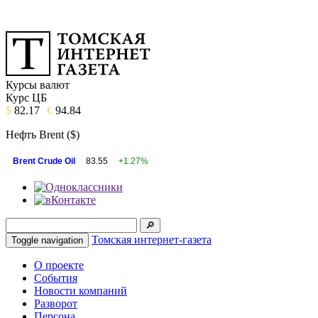
Курсы валют
Курс ЦБ
$
82.17
€
94.84
Нефть Brent ($)
Brent Crude Oil
83.55
+1.27%
Томская интернет-газета
Toggle navigation
О проекте
События
Новости компаний
Разворот
Персона