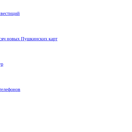
нвестиций
ысяч новых Пушкинских карт
ур
телефонов