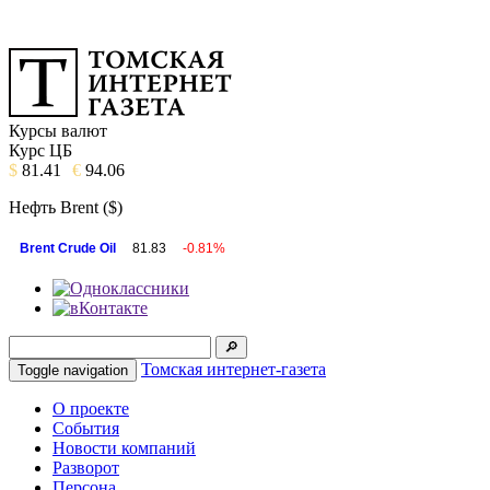
Курсы валют
Курс ЦБ
$
81.41
€
94.06
Нефть Brent ($)
Brent Crude Oil
81.83
-0.81%
Томская интернет-газета
Toggle navigation
О проекте
События
Новости компаний
Разворот
Персона