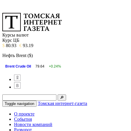
Курсы валют
Курс ЦБ
$
80.93
€
93.19
Нефть Brent ($)
Brent Crude Oil
79.64
+0.24%
Томская интернет-газета
Toggle navigation
О проекте
События
Новости компаний
Разворот