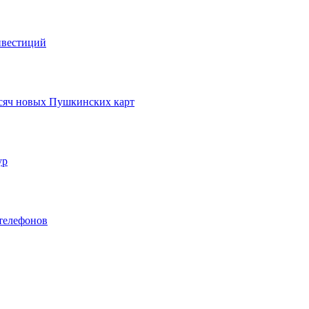
нвестиций
ысяч новых Пушкинских карт
ур
телефонов