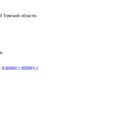
й Томской области.
и.
…
в конец »
вперед »