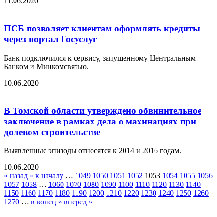
11.06.2020
ПСБ позволяет клиентам оформлять кредиты
через портал Госуслуг
Банк подключился к сервису, запущенному Центральным
Банком и Минкомсвязью.
10.06.2020
В Томской области утверждено обвинительное
заключение в рамках дела о махинациях при
долевом строительстве
Выявленные эпизоды относятся к 2014 и 2016 годам.
10.06.2020
« назад
« к началу
…
1049
1050
1051
1052
1053
1054
1055
1056
1057
1058
…
1060
1070
1080
1090
1100
1110
1120
1130
1140
1150
1160
1170
1180
1190
1200
1210
1220
1230
1240
1250
1260
1270
…
в конец »
вперед »