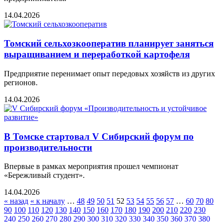
14.04.2026
Томский сельхозкооператив планирует заняться
выращиванием и переработкой картофеля
Предприятие перенимает опыт передовых хозяйств из других
регионов.
14.04.2026
В Томске стартовал V Сибирский форум по
производительности
Впервые в рамках мероприятия прошел чемпионат
«Бережливый студент».
14.04.2026
« назад
« к началу
…
48
49
50
51
52
53
54
55
56
57
…
60
70
80
90
100
110
120
130
140
150
160
170
180
190
200
210
220
230
240
250
260
270
280
290
300
310
320
330
340
350
360
370
380