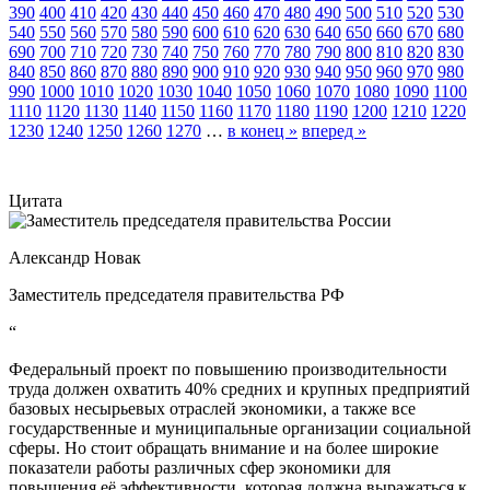
390
400
410
420
430
440
450
460
470
480
490
500
510
520
530
540
550
560
570
580
590
600
610
620
630
640
650
660
670
680
690
700
710
720
730
740
750
760
770
780
790
800
810
820
830
840
850
860
870
880
890
900
910
920
930
940
950
960
970
980
990
1000
1010
1020
1030
1040
1050
1060
1070
1080
1090
1100
1110
1120
1130
1140
1150
1160
1170
1180
1190
1200
1210
1220
1230
1240
1250
1260
1270
…
в конец »
вперед »
Цитата
Александр Новак
Заместитель председателя правительства РФ
“
Федеральный проект по повышению производительности
труда должен охватить 40% средних и крупных предприятий
базовых несырьевых отраслей экономики, а также все
государственные и муниципальные организации социальной
сферы. Но стоит обращать внимание и на более широкие
показатели работы различных сфер экономики для
повышения её эффективности, которая должна выражаться к