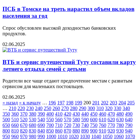
ПСБ в Томске на треть нарастил объем вкладов
населения за год
Спрос обусловлен высокой доходностью банковских
продуктов.
02.06.2025
ВТБ и сервис путешествий Туту составили карту
летнего отдыха семей с детьми
Родители все чаще отдают предпочтение местам с развитым
сервисом для маленьких постояльцев.
02.06.2025
« назад
« к началу
…
196
197
198
199
200
201
202
203
204
205
…
210
220
230
240
250
260
270
280
290
300
310
320
330
340
350
360
370
380
390
400
410
420
430
440
450
460
470
480
490
500
510
520
530
540
550
560
570
580
590
600
610
620
630
640
650
660
670
680
690
700
710
720
730
740
750
760
770
780
790
800
810
820
830
840
850
860
870
880
890
900
910
920
930
940
950
960
970
980
990
1000
1010
1020
1030
1040
1050
1060
1070