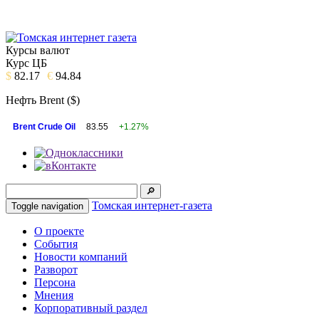
Курсы валют
Курс ЦБ
$
82.17
€
94.84
Нефть Brent ($)
Brent Crude Oil
83.55
+1.27%
Томская интернет-газета
Toggle navigation
О проекте
События
Новости компаний
Разворот
Персона
Мнения
Корпоративный раздел