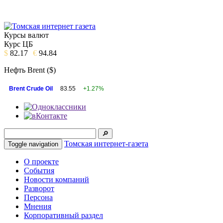
Курсы валют
Курс ЦБ
$
82.17
€
94.84
Нефть Brent ($)
Brent Crude Oil
83.55
+1.27%
Томская интернет-газета
Toggle navigation
О проекте
События
Новости компаний
Разворот
Персона
Мнения
Корпоративный раздел