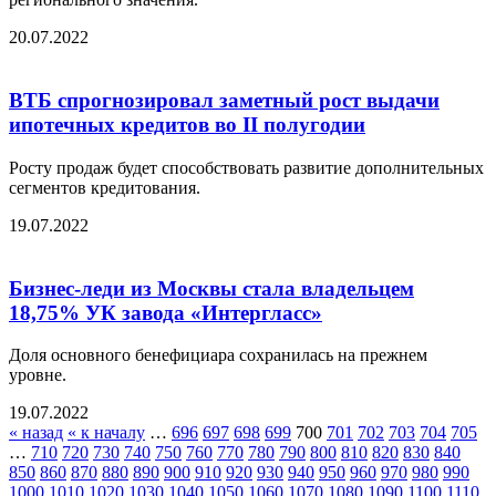
20.07.2022
ВТБ спрогнозировал заметный рост выдачи
ипотечных кредитов во II полугодии
Росту продаж будет способствовать развитие дополнительных
сегментов кредитования.
19.07.2022
Бизнес-леди из Москвы стала владельцем
18,75% УК завода «Интергласс»
Доля основного бенефициара сохранилась на прежнем
уровне.
19.07.2022
« назад
« к началу
…
696
697
698
699
700
701
702
703
704
705
…
710
720
730
740
750
760
770
780
790
800
810
820
830
840
850
860
870
880
890
900
910
920
930
940
950
960
970
980
990
1000
1010
1020
1030
1040
1050
1060
1070
1080
1090
1100
1110