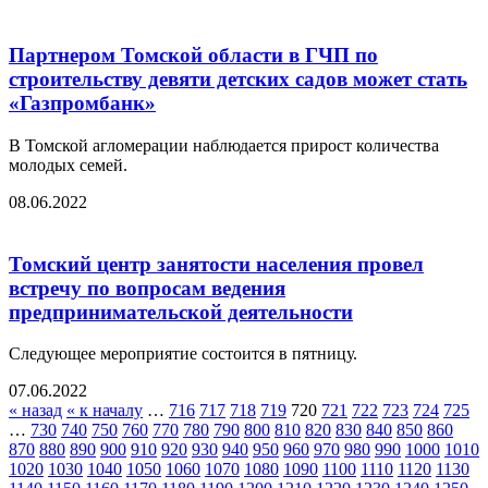
Партнером Томской области в ГЧП по
строительству девяти детских садов может стать
«Газпромбанк»
В Томской агломерации наблюдается прирост количества
молодых семей.
08.06.2022
Томский центр занятости населения провел
встречу по вопросам ведения
предпринимательской деятельности
Следующее мероприятие состоится в пятницу.
07.06.2022
« назад
« к началу
…
716
717
718
719
720
721
722
723
724
725
…
730
740
750
760
770
780
790
800
810
820
830
840
850
860
870
880
890
900
910
920
930
940
950
960
970
980
990
1000
1010
1020
1030
1040
1050
1060
1070
1080
1090
1100
1110
1120
1130