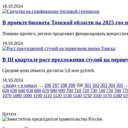
18.10.2024
В проекте бюджета Томской области на 2025 год 
Помимо прочего, регион продолжит финансировать концессио
18.10.2024
В III квартале рост предложения студий на перв
Средняя цена объекта достигла 5,8 млн рублей.
18.10.2024
« назад
« к началу
…
296
297
298
299
300
301
302
303
304
305
620
630
640
650
660
670
680
690
700
710
720
730
740
750
760
77
1070
1080
1090
1100
1110
1120
1130
1140
1150
1160
1170
1180
11
Цитата