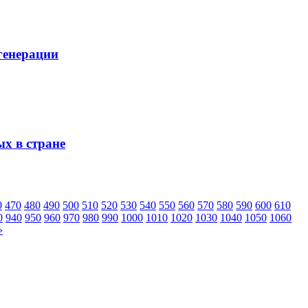
генерации
ых в стране
0
470
480
490
500
510
520
530
540
550
560
570
580
590
600
610
0
940
950
960
970
980
990
1000
1010
1020
1030
1040
1050
1060
»