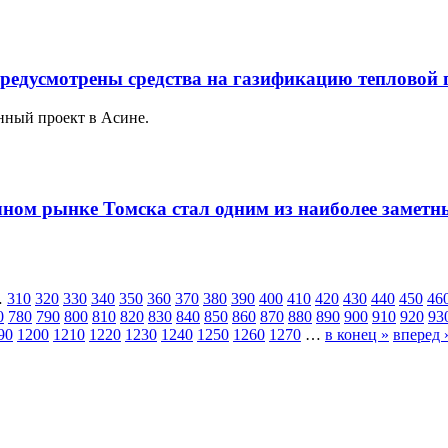
предусмотрены средства на газификацию тепловой 
нный проект в Асине.
ичном рынке Томска стал одним из наиболее заметн
…
310
320
330
340
350
360
370
380
390
400
410
420
430
440
450
46
0
780
790
800
810
820
830
840
850
860
870
880
890
900
910
920
93
90
1200
1210
1220
1230
1240
1250
1260
1270
…
в конец »
вперед 