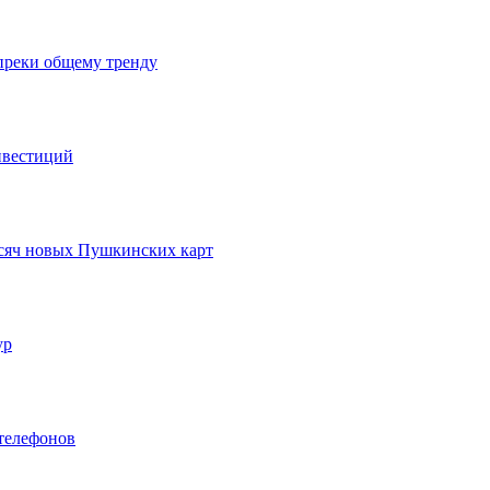
преки общему тренду
нвестиций
ысяч новых Пушкинских карт
ур
телефонов