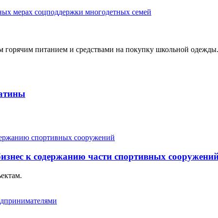
м горячим питанием и средствами на покупку школьной одежды
шатины
изнес к содержанию части спортивных сооружени
ъектам.