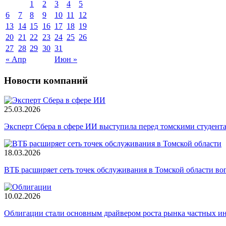
1
2
3
4
5
6
7
8
9
10
11
12
13
14
15
16
17
18
19
20
21
22
23
24
25
26
27
28
29
30
31
« Апр
Июн »
Новости компаний
25.03.2026
Эксперт Сбера в сфере ИИ выступила перед томскими студент
18.03.2026
ВТБ расширяет сеть точек обслуживания в Томской области во
10.02.2026
Облигации стали основным драйвером роста рынка частных и