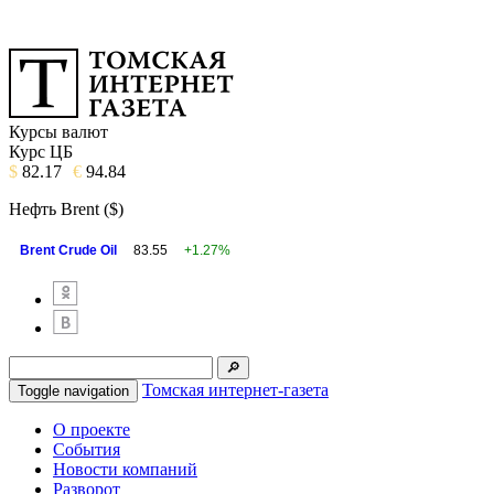
Курсы валют
Курс ЦБ
$
82.17
€
94.84
Нефть Brent ($)
Brent Crude Oil
83.55
+1.27%
Томская интернет-газета
Toggle navigation
О проекте
События
Новости компаний
Разворот