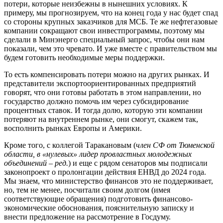
потери, которые неизбежны в нынешних условиях. К
примеру, мы прогнозируем, что на конец года у нас будет спад
со стороны крупных заказчиков для МСБ. Те же нефтегазовые
компании сокращают свои инвестпрограммы, поэтому мы
сделали в Минэнерго специальный запрос, чтобы они нам
показали, чем это чревато. И уже вместе с правительством мы
будем готовить необходимые меры поддержки.
То есть компенсировать потери можно на других рынках. И
представители экспортоориентированных предприятий
говорят, что они готовы работать в этом направлении, но
государство должно помочь им через субсидирование
процентных ставок. И тогда долю, которую эти компании
потеряют на внутреннем рынке, они смогут, скажем так,
восполнить рынках Европы и Америки.
Кроме того, с коллегой Таракановым (
член СФ от Тюменской
области, в «нулевых» лидер провластных молодежных
объединений – ред.
) и еще с рядом сенаторов мы подписали
законопроект о пролонгации действия ЕНВД до 2024 года.
Мы знаем, что министерство финансов это не поддерживает,
но, тем не менее, посчитали своим долгом (имея
соответствующие обращения) подготовить финансово-
экономические обоснования, пояснительную записку и
внести предложение на рассмотрение в Госдуму.