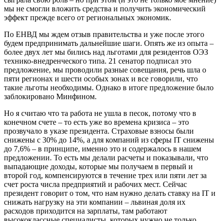
мы не смогли вложить средства и получить экономический
эффект прежде всего от региональных экономик.
По ЕНВД мы ждем отзыв правительства и уже после этого
будем предпринимать дальнейшие шаги. Опять же из опыта –
более двух лет мы бились над льготами для резидентов ОЭЗ
технико-внедренческого типа. 21 сенатор подписал это
предложение, мы проводили разные совещания, речь шла о
пяти регионах и шести особых зонах и все говорили, что
такие льготы необходимы. Однако в итоге предложение было
заблокировано Минфином.
Но я считаю что та работа не ушла в песок, потому что в
конечном счете – то есть уже во времена кризиса – это
прозвучало в указе президента. Страховые взносы были
снижены с 30% до 14%, а для компаний из сферы IT снижены
до 7,6% – в принципе, именно это и содержалось в нашем
предложении. То есть мы делали расчеты и показывали, что
выпадающие доходы, которые мы получаем в первый и
второй год, компенсируются в течение трех или пяти лет за
счет роста числа предприятий и рабочих мест. Сейчас
президент говорит о том, что нам нужно делать ставку на IT и
снижать нагрузку на эти компании – львиная доля их
расходов приходится на зарплаты, там работают
высококлассные специалисты, которых нужно не только