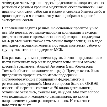
четвертую часть страны – здесь представлены люди из разных
регионов с разным уровнем бюджетной обеспеченности. Как
правило, они сами работали в малом и среднем бизнесе либо в
производстве, и я считаю, что у нас подобрался хороший
экспертный состав.
Направления ведутся разные, но основных проектов у нас
два. Во-первых, это международная кооперация и экспорт
(все, что связано с промышленностью), второе – поддержка
МСБ (в этой части также есть разные направления). И в ходе
последнего заседания коллеги поручили мне вести рабочую
группу комитета по поддержке МСБ.
Как раз накануне мы провели круглый стол – предложения в
части системных мер были подготовлены нашим блоком,
который возглавляет Андрей Антонов (замгубернатора
Томской области по экономике – ред.). Прежде всего, было
предложено приравнять по мерам поддержки
системообразующие предприятия федерального и
регионального уровней. Много вопросов было по ОКВЭД:
известный перечень состоит из 50 видов деятельности,
остальные оказались, скажем так, не у дел. Мы этот вопрос
уже поднимали и конкретно расписывали, по каким
направлениям нужно расширить список. И тема эта с
повестки не снята.