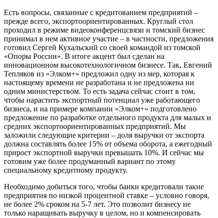
Есть вопросы, связанные с кредитованием предприятий –
прежде всего, экспортоориентированных. Круглый стол
проходил в режиме видеоконференцсвязи и томский бизнес
принимал в нем активное участие – в частности, предложения
готовил Сергей Кухальский со своей командой из томской
«Опоры России». В итоге акцент был сделан на
инновационном высокотехнологичном бизнесе. Так, Евгений
Тепляков из «Элком+» предложил одну из мер, которая к
настоящему времени не разработана и не предложена ни
одним министерством. То есть задача сейчас стоит в том,
чтобы нарастить экспортный потенциал уже работающего
бизнеса, и на примере компании «Элком+» подготовлено
предложение по разработке отдельного продукта для малых и
средних экспортоориентированных предприятий. Мы
заложили следующие критерии – доля выручки от экспорта
должна составлять более 15% от объема оборота, а ежегодный
прирост экспортной выручки превышать 10%. И сейчас мы
готовим уже более продуманный вариант по этому
специальному кредитному продукту.
Необходимо добиться того, чтобы банки кредитовали такие
предприятия по низкой процентной ставке – условно говоря,
не более 2% сроком на 5-7 лет. Это позволит бизнесу не
только наращивать выручку в целом, но и компенсировать