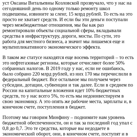
уст Оксаны Витальевны Козловской прозвучало, что у нас на
сегодняшний день по одному только ремонту школ
подвешены, извините за сленг, 15 млрд рублей. То есть на это
просто не хватает средств. И если бы эти деньги поступали
через межбюджетные отношения, мы бы как раз
ремонтировали объекты социальной сферы, вкладывали
средства в инфраструктуру, дороги, мосты. По сути, это
работа для местного бизнеса, а значит мы лишаемся еще и
мультипликативного экономического эффекта.
В таком же статусе находятся еще восемь территорий – то есть
это нефтегазовые регионы, которые отчисляют более 50%
собранных налогов. В 2019 году у нас, если не ошибаюсь,
было собрано 220 млрд рублей, из них 170 мы перечислили в
федеральный бюджет. Все остальное мы получаем через
субсидии, дотации, субвенции и так далее. Если в среднем по
России на капитальные вложения идет 10% бюджетных
средств, то у нас всего 5%, то есть мы недоинвестируем в
свою экономику. А это опять же рабочие места, зарплаты и, в
конечном счете, поступления в бюджет.
Поэтому мы говорим Минфину – поднимите нам уровень
бюджетной обеспеченности, он и так за последний год упал с
0,8 до 0,7. Это те средства, которые вы недодаете в
экономический оборот, они, в конечном счете, поступят и в