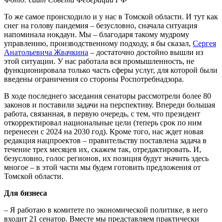
То же самое происходило и у нас в Томской области. И тут как
снег на голову пандемия – безусловно, сначала ситуация
напоминала нокдаун. Мы – благодаря такому мудрому
управлению, производственному подходу, я бы сказал,
Сергея
Анатольевича Жвачкина
– достаточно достойно вышли из
этой ситуации. У нас работала вся промышленность, не
функционировала только часть сферы услуг, для которой были
введены ограничения со стороны Роспотребнадзора.
В ходе последнего заседания сенаторы рассмотрели более 80
законов и поставили задачи на перспективу. Впереди большая
работа, связанная, в первую очередь, с тем, что президент
откорректировал национальные цели (теперь срок по ним
перенесен с 2024 на 2030 год). Кроме того, нас ждет новая
редакция нацпроектов – правительству поставлена задача в
течение трех месяцев их, скажем так, отредактировать. И,
безусловно, голос регионов, их позиция будут значить здесь
многое – в этой части мы будем готовить предложения от
Томской области.
Для бизнеса
– Я работаю в комитете по экономической политике, в него
входит 21 сенатор. Вместе мы представляем практически