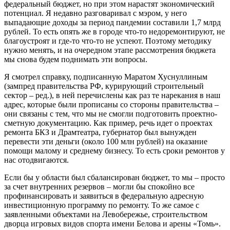
федеральный бюджет, но при этом нарастят экономический
потенциал. Я недавно разговаривал с мэром, у него
выпадающие доходы за период пандемии составили 1,7 млрд
рублей. То есть опять же в городе что-то недоремонтируют, не
благоустроят и где-то что-то не успеют. Поэтому методику
нужно менять, и на очередном этапе рассмотрения бюджета
мы снова будем поднимать эти вопросы.
Я смотрел справку, подписанную Маратом Хуснуллиным
(зампред правительства РФ, курирующий строительный
сектор – ред.), в ней перечислены как раз те нарекания в наш
адрес, которые были прописаны со стороны правительства –
они связаны с тем, что мы не смогли подготовить проектно-
сметную документацию. Как пример, речь идет о проектах
ремонта БКЗ и Драмтеатра, губернатор был вынужден
перевести эти деньги (около 100 млн рублей) на оказание
помощи малому и среднему бизнесу. То есть сроки ремонтов у
нас отодвигаются.
Если бы у области был сбалансирован бюджет, то мы – просто
за счет внутренних резервов – могли бы спокойно все
профинансировать и заявиться в федеральную адресную
инвестиционную программу по ремонту. То же самое с
заявленными объектами на Левобережье, строительством
дворца игровых видов спорта имени Белова и арены «Томь».