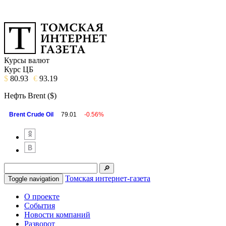
Курсы валют
Курс ЦБ
$
80.93
€
93.19
Нефть Brent ($)
Brent Crude Oil
79.01
-0.56%
Томская интернет-газета
Toggle navigation
О проекте
События
Новости компаний
Разворот