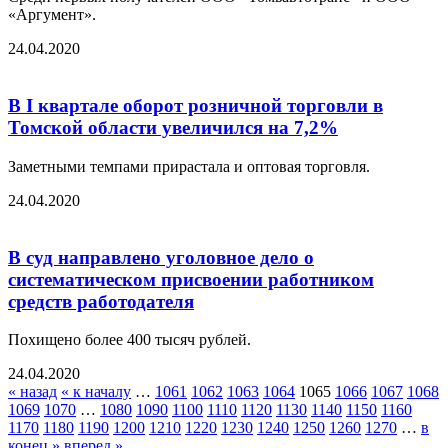
«Аргумент».
24.04.2020
В I квартале оборот розничной торговли в
Томской области увеличился на 7,2%
Заметными темпами прирастала и оптовая торговля.
24.04.2020
В суд направлено уголовное дело о
систематическом присвоении работником
средств работодателя
Похищено более 400 тысяч рублей.
24.04.2020
« назад
« к началу
…
1061
1062
1063
1064
1065
1066
1067
1068
1069
1070
…
1080
1090
1100
1110
1120
1130
1140
1150
1160
1170
1180
1190
1200
1210
1220
1230
1240
1250
1260
1270
…
в
конец »
вперед »