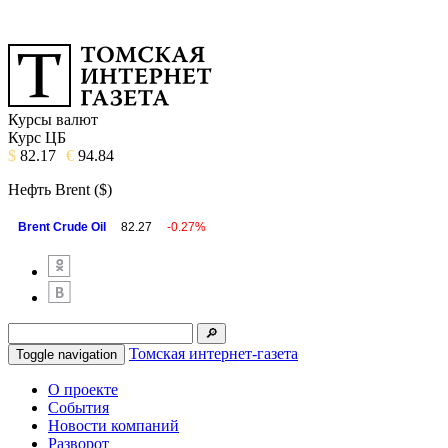
Курсы валют
Курс ЦБ
$
82.17
€
94.84
Нефть Brent ($)
Brent Crude Oil
82.27
-0.27%
Томская интернет-газета
Toggle navigation
О проекте
События
Новости компаний
Разворот