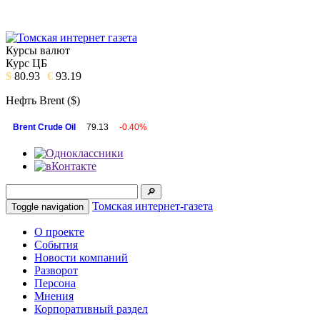
Курсы валют
Курс ЦБ
$
80.93
€
93.19
Нефть Brent ($)
Brent Crude Oil
79.13
-0.40%
Томская интернет-газета
Toggle navigation
О проекте
События
Новости компаний
Разворот
Персона
Мнения
Корпоративный раздел