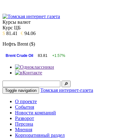
Курсы валют
Курс ЦБ
$
81.41
€
94.06
Нефть Brent ($)
Brent Crude Oil
83.81
+1.57%
Томская интернет-газета
Toggle navigation
О проекте
События
Новости компаний
Разворот
Персона
Мнения
Корпоративный раздел