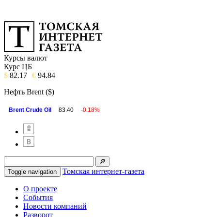
Курсы валют
Курс ЦБ
$
82.17
€
94.84
Нефть Brent ($)
Brent Crude Oil
83.40
-0.18%
Томская интернет-газета
Toggle navigation
О проекте
События
Новости компаний
Разворот