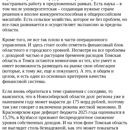
выстраивать работу в предложенных рамках. Есть наука – в
том числе университетская – создающая нужные стране
решения и вполне конкурентоспособная в общероссийском
масштабе. Есть сельское хозяйство, которое не без проблем, но
все-таки развивается и осуществляет экспансию за пределы
области.
Кроме того, не все так плохо в части операционного
управления. И здесь стоит особо отметить финансовый блок
областного и городского уровней. Несмотря на все проблемы
с доходной частью и растущим бременем расходов Томская
область и Томск остаются немногими из тех, кто умеет и
имеет возможность размещать на рынке свои облигации
(которые, к тому же, еще и покупают). А это, в общем и
целом, и есть один из основных критериев качества
финансовой системы.
Если вновь обратиться к теме сравнения с соседями, то
выяснится, что в Новосибирской области долг региона уже в
нынешнем году может вырасти до 175 млрд рублей, поэтому
там уже говорят о включении режима жесткой экономии. В
Красноярском крае дефицит бюджета 2025 года оценивался в
15,5%, в Кузбассе признают беспрецедентное снижение
уровня собственных доходов. И на этом фоне Томская область
не выглядит столь безнадежной, как это может показаться