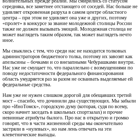
волнительных прежде реалий. Мы смирились со статусом
середняка, все заметнее отстающего от соседей. Нас больше не
удивляет откровенная разруха в самом центре областного
центра – при этом не удивляет она уже и других, поэтому
«пролет» в конкурсе за звание молодежной столицы России
также не должен вызывать эмоций. Молодежная столица не
может выглядеть таким образом, так может выглядеть нечто
иное.
Мы свыклись с тем, что среди нас не находится толковых
администраторов бюджетного толка, поэтому их завозят как
апельсины – бочками и со внезапными Чебурашками внутри.
Нас уже не смущает то, что параллельно с возмущениями по
поводу недостаточности федерального финансирования
область умудряется раз за разом не осваивать выделяемые ей
федеральные средства.
Нам уже не нужен слишком дорогой для обещавших третий
мост – спасибо, что дочинили два существующих. Мы забыли
про «ИноТомск», городскую думу (которая, судя по всему,
скоро начнет заседать в школьных спортзалах) и прочие
невинные атрибуты былого. Про нас в открытую и громко
говорят, что в части жизненной среды мы окончательно
застряли в «нулевых», но нам лень отвечать на эти
клеветнические выпады.