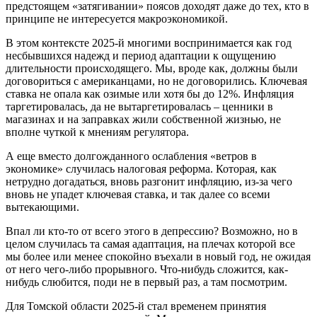
предстоящем «затягивании» поясов доходят даже до тех, кто в
принципе не интересуется макроэкономикой.
В этом контексте 2025-й многими воспринимается как год
несбывшихся надежд и период адаптации к ощущению
длительности происходящего. Мы, вроде как, должны были
договориться с американцами, но не договорились. Ключевая
ставка не опала как озимые или хотя бы до 12%. Инфляция
таргетировалась, да не вытаргетировалась – ценники в
магазинах и на заправках жили собственной жизнью, не
вполне чуткой к мнениям регулятора.
А еще вместо долгожданного ослабления «ветров в
экономике» случилась налоговая реформа. Которая, как
нетрудно догадаться, вновь разгонит инфляцию, из-за чего
вновь не упадет ключевая ставка, и так далее со всеми
вытекающими.
Впал ли кто-то от всего этого в депрессию? Возможно, но в
целом случилась та самая адаптация, на плечах которой все
мы более или менее спокойно въехали в новый год, не ожидая
от него чего-либо прорывного. Что-нибудь сложится, как-
нибудь слюбится, поди не в первый раз, а там посмотрим.
Для Томской области 2025-й стал временем принятия