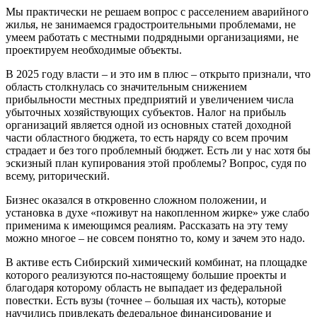
Мы практически не решаем вопрос с расселением аварийного
жилья, не занимаемся градостроительными проблемами, не
умеем работать с местными подрядными организациями, не
проектируем необходимые объекты.
В 2025 году власти – и это им в плюс – открыто признали, что
область столкнулась со значительным снижением
прибыльности местных предприятий и увеличением числа
убыточных хозяйствующих субъектов. Налог на прибыль
организаций является одной из основных статей доходной
части областного бюджета, то есть наряду со всем прочим
страдает и без того проблемный бюджет. Есть ли у нас хотя бы
эскизный план купирования этой проблемы? Вопрос, судя по
всему, риторический.
Бизнес оказался в откровенно сложном положении, и
установка в духе «поживут на накопленном жирке» уже слабо
применима к имеющимся реалиям. Рассказать на эту тему
можно многое – не совсем понятно то, кому и зачем это надо.
В активе есть Сибирский химический комбинат, на площадке
которого реализуются по-настоящему большие проекты и
благодаря которому область не выпадает из федеральной
повестки. Есть вузы (точнее – большая их часть), которые
научились привлекать федеральное финансирование и