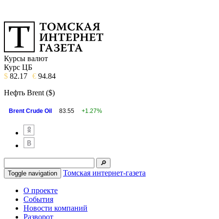
Курсы валют
Курс ЦБ
$
82.17
€
94.84
Нефть Brent ($)
Brent Crude Oil
83.55
+1.27%
Томская интернет-газета
Toggle navigation
О проекте
События
Новости компаний
Разворот