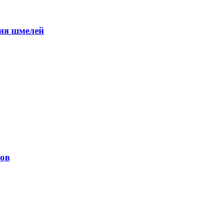
ния шмелей
мов