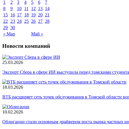
1
2
3
4
5
6
7
8
9
10
11
12
13
14
15
16
17
18
19
20
21
22
23
24
25
26
27
28
29
30
« Мар
Май »
Новости компаний
25.03.2026
Эксперт Сбера в сфере ИИ выступила перед томскими студент
18.03.2026
ВТБ расширяет сеть точек обслуживания в Томской области во
10.02.2026
Облигации стали основным драйвером роста рынка частных и