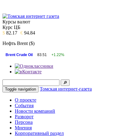
Курсы валют
Курс ЦБ
$
82.17
€
94.84
Нефть Brent ($)
Brent Crude Oil
83.51
+1.22%
Томская интернет-газета
Toggle navigation
О проекте
События
Новости компаний
Разворот
Персона
Мнения
Корпоративный раздел