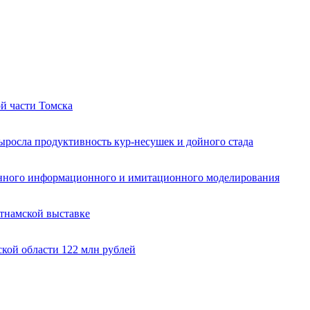
й части Томска
ыросла продуктивность кур-несушек и дойного стада
енного информационного и имитационного моделирования
тнамской выставке
кой области 122 млн рублей