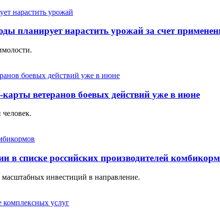
оды планирует нарастить урожай за счет примене
имолости.
-карты ветеранов боевых действий уже в июне
 человек.
и в списке российских производителей комбикор
ет масштабных инвестиций в направление.