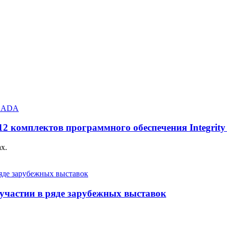
2 комплектов программного обеспечения Integri
х.
частии в ряде зарубежных выставок