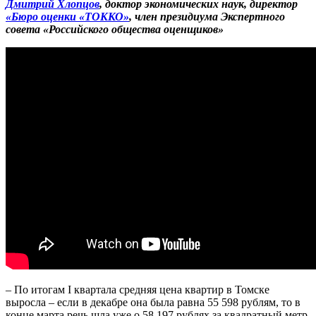
Дмитрий Хлопцов
, доктор экономических наук, директор
«Бюро оценки «ТОККО»
, член президиума Экспертного
совета «Российского общества оценщиков»
– По итогам I квартала средняя цена квартир в Томске
выросла – если в декабре она была равна 55 598 рублям, то в
конце марта речь шла уже о 58 197 рублях за квадратный метр.