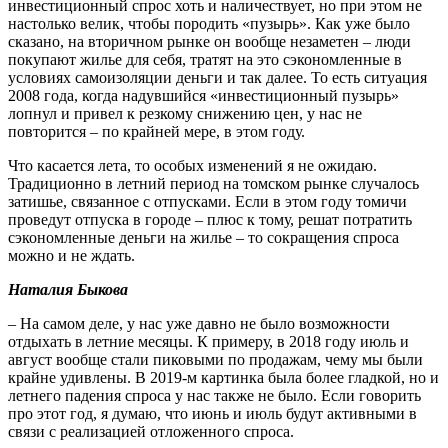
инвестиционный спрос хоть и наличествует, но при этом не
настолько велик, чтобы породить «пузырь». Как уже было
сказано, на вторичном рынке он вообще незаметен – люди
покупают жилье для себя, тратят на это сэкономленные в
условиях самоизоляции деньги и так далее. То есть ситуация
2008 года, когда надувшийся «инвестиционный пузырь»
лопнул и привел к резкому снижению цен, у нас не
повторится – по крайней мере, в этом году.
Что касается лета, то особых изменений я не ожидаю.
Традиционно в летний период на томском рынке случалось
затишье, связанное с отпусками. Если в этом году томичи
проведут отпуска в городе – плюс к тому, решат потратить
сэкономленные деньги на жилье – то сокращения спроса
можно и не ждать.
Наталия Быкова
– На самом деле, у нас уже давно не было возможности
отдыхать в летние месяцы. К примеру, в 2018 году июль и
август вообще стали пиковыми по продажам, чему мы были
крайне удивлены. В 2019-м картинка была более гладкой, но и
летнего падения спроса у нас также не было. Если говорить
про этот год, я думаю, что июнь и июль будут активными в
связи с реализацией отложенного спроса.