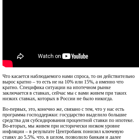
Что касается наблюдаемого нами спроса, то он действительно
вырос кратно – то есть не на 10% или 15%, а именно что
кратно. Специфика ситуации на ипотечном рынке
заключается в ставках, сейчас мы с вами живем при таких
низких ставках, которых в России не было никогда.
Во-первых, это, конечно же, связано с тем, что у нас есть
программа господдержки: государство выделило большие
средства для субсидирования процентной ставки по ипотеке.
Во-вторых, мы живем при исторически низком уровне
инфляции – в результате Центробанк понизил ключевую
ставку до 5,5%, что, в целом, позволило банкам и далее