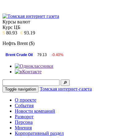
Курсы валют
Курс ЦБ
$
80.93
€
93.19
Нефть Brent ($)
Brent Crude Oil
79.13
-0.40%
Томская интернет-газета
Toggle navigation
О проекте
События
Новости компаний
Разворот
Персона
Мнения
Корпоративный раздел