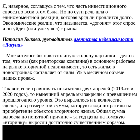
Я, наверное, соглашусь с тем, что часть инвестиционного
спроса во всем этом была. Но по сути речь шла о
единомоментной реакции, которая вряд ли продлится долго.
Экономические реалии, что называется, «догонят» этот спрос,
и он уйдет (или уже ушел) с рынка.
Наталия Быкова, руководитель
агентства недвижимости
«Лагуна»
– Мне хотелось бы показать иную сторону картинки – дело в
том, что мы (как риелторская компания) в основном работаем
на рынке вторичной недвижимости, то есть жилье в
новостройках составляет от силы 5% в месячном объеме
наших продаж.
Так вот, если сравнивать показатели двух апрелей (2019-го и
2020 годов), то нынешний апрель мы закрыли с превышением
прошлогоднего уровня. Это выразилось и в количестве
сделок, и в размере той суммы, которую люди потратили на
приобретение объектов вторичного жилья. Общая сумма
выросла по понятной причине – за год цены на томскую
«вторичку» выросли достаточно существенным образом.