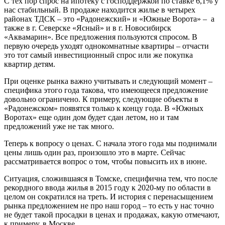
С тех пор спрос на ипотеку с господдержкой по ставке 6,1% у
нас стабильный. В продаже находится жилье в четырех
районах ТДСК – это «Радонежский» и «Южные Ворота» – а
также в г. Северске «Ясный» и в г. Новосибирск
«Аквамарин». Все предложения пользуются спросом. В
первую очередь уходят однокомнатные квартиры – отчасти
это тот самый инвестиционный спрос или же покупка
квартир детям.
При оценке рынка важно учитывать и следующий момент –
специфика этого года такова, что имеющееся предложение
довольно ограничено. К примеру, следующие объекты в
«Радонежском» появятся только к концу года. В «Южных
Воротах» еще один дом будет сдан летом, но и там
предложений уже не так много.
Теперь к вопросу о ценах. С начала этого года мы поднимали
цены лишь один раз, произошло это в марте. Сейчас
рассматривается вопрос о том, чтобы повысить их в июне.
Ситуация, сложившаяся в Томске, специфична тем, что после
рекордного ввода жилья в 2015 году к 2020-му по области в
целом он сократился на треть. И история с перенасыщением
рынка предложением не про наш город – то есть у нас точно
не будет такой просадки в ценах и продажах, какую отмечают,
к примеру, в Москве.