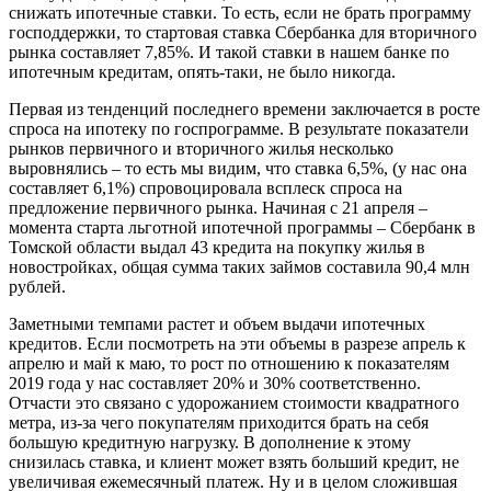
снижать ипотечные ставки. То есть, если не брать программу
господдержки, то стартовая ставка Сбербанка для вторичного
рынка составляет 7,85%. И такой ставки в нашем банке по
ипотечным кредитам, опять-таки, не было никогда.
Первая из тенденций последнего времени заключается в росте
спроса на ипотеку по госпрограмме. В результате показатели
рынков первичного и вторичного жилья несколько
выровнялись – то есть мы видим, что ставка 6,5%, (у нас она
составляет 6,1%) спровоцировала всплеск спроса на
предложение первичного рынка. Начиная с 21 апреля –
момента старта льготной ипотечной программы – Сбербанк в
Томской области выдал 43 кредита на покупку жилья в
новостройках, общая сумма таких займов составила 90,4 млн
рублей.
Заметными темпами растет и объем выдачи ипотечных
кредитов. Если посмотреть на эти объемы в разрезе апрель к
апрелю и май к маю, то рост по отношению к показателям
2019 года у нас составляет 20% и 30% соответственно.
Отчасти это связано с удорожанием стоимости квадратного
метра, из-за чего покупателям приходится брать на себя
большую кредитную нагрузку. В дополнение к этому
снизилась ставка, и клиент может взять больший кредит, не
увеличивая ежемесячный платеж. Ну и в целом сложившая