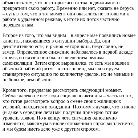
объяснить тем, что некоторые агентства недвижимости
прекратили свою работу. Временно или нет, сказать не берусь
– суть в том, что в тот момент они оказались не готовыми к
работе в удаленном режиме, в итоге их поток частично
перешел к нам.
Второе из того, что мы видим – в апреле-мае появились новые
клиенты, находящиеся в ситуации выбора. Да, они
действительно есть, и рынок «вторички», безусловно, не
замер. Определенное снижение наблюдалось в первой декаде
апреля, и связано оно было с введением режима
самоизоляции. Затем спрос выровнялся, то есть мы вошли в
обычный рабочий ритм – в этот период мы фиксируем
стандартную ситуацию по количеству сделок, их не меньше и
не больше, чем обычно.
Кроме того, предлагаю рассмотреть следующий момент.
Сейчас далеко не все люди социально активны – часть из тех,
кто готов рассмотреть вопрос о смене своих жилищных
условий, находится в ожидании. Поэтому я думаю, что в июне
(и даже в середине лета) мы получим примерно тот же
уровень заявок. Но к концу лета ситуация однозначно
изменится, максимум в июле отложенный спрос выплеснется,
и мы будем иметь дело уже с другим спросом.