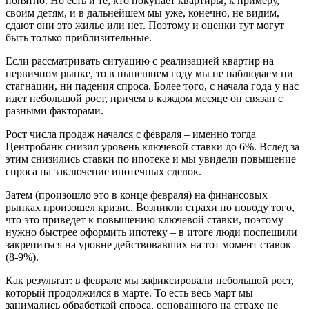
понятно. Но есть и те, кто покупает квартиры, к примеру,
своим детям, и в дальнейшем мы уже, конечно, не видим,
сдают они это жилье или нет. Поэтому и оценки тут могут
быть только приблизительные.
Если рассматривать ситуацию с реализацией квартир на
первичном рынке, то в нынешнем году мы не наблюдаем ни
стагнации, ни падения спроса. Более того, с начала года у нас
идет небольшой рост, причем в каждом месяце он связан с
разными факторами.
Рост числа продаж начался с февраля – именно тогда
Центробанк снизил уровень ключевой ставки до 6%. Вслед за
этим снизились ставки по ипотеке и мы увидели повышение
спроса на заключение ипотечных сделок.
Затем (произошло это в конце февраля) на финансовых
рынках произошел кризис. Возникли страхи по поводу того,
что это приведет к повышению ключевой ставки, поэтому
нужно быстрее оформить ипотеку – в итоге люди поспешили
закрепиться на уровне действовавших на тот момент ставок
(8-9%).
Как результат: в феврале мы зафиксировали небольшой рост,
который продолжился в марте. То есть весь март мы
занимались обработкой спроса, основанного на страхе не