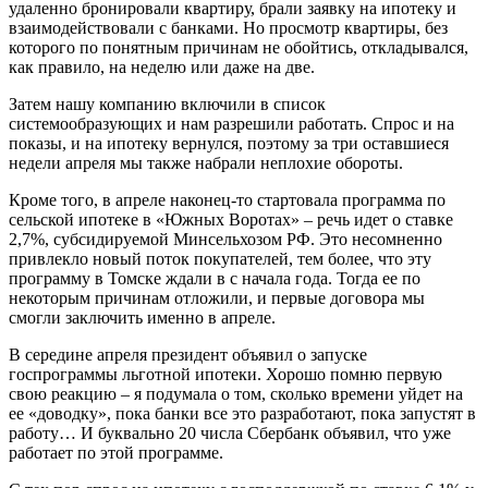
удаленно бронировали квартиру, брали заявку на ипотеку и
взаимодействовали с банками. Но просмотр квартиры, без
которого по понятным причинам не обойтись, откладывался,
как правило, на неделю или даже на две.
Затем нашу компанию включили в список
системообразующих и нам разрешили работать. Спрос и на
показы, и на ипотеку вернулся, поэтому за три оставшиеся
недели апреля мы также набрали неплохие обороты.
Кроме того, в апреле наконец-то стартовала программа по
сельской ипотеке в «Южных Воротах» – речь идет о ставке
2,7%, субсидируемой Минсельхозом РФ. Это несомненно
привлекло новый поток покупателей, тем более, что эту
программу в Томске ждали в с начала года. Тогда ее по
некоторым причинам отложили, и первые договора мы
смогли заключить именно в апреле.
В середине апреля президент объявил о запуске
госпрограммы льготной ипотеки. Хорошо помню первую
свою реакцию – я подумала о том, сколько времени уйдет на
ее «доводку», пока банки все это разработают, пока запустят в
работу… И буквально 20 числа Сбербанк объявил, что уже
работает по этой программе.