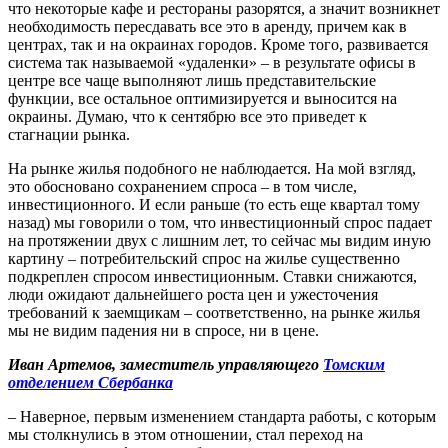
что некоторые кафе и рестораны разорятся, а значит возникнет
необходимость пересдавать все это в аренду, причем как в
центрах, так и на окраинах городов. Кроме того, развивается
система так называемой «удаленки» – в результате офисы в
центре все чаще выполняют лишь представительские
функции, все остальное оптимизируется и выносится на
окраины. Думаю, что к сентябрю все это приведет к
стагнации рынка.
На рынке жилья подобного не наблюдается. На мой взгляд,
это обосновано сохранением спроса – в том числе,
инвестиционного. И если раньше (то есть еще квартал тому
назад) мы говорили о том, что инвестиционный спрос падает
на протяжении двух с лишним лет, то сейчас мы видим иную
картину – потребительский спрос на жилье существенно
подкреплен спросом инвестиционным. Ставки снижаются,
люди ожидают дальнейшего роста цен и ужесточения
требований к заемщикам – соответственно, на рынке жилья
мы не видим падения ни в спросе, ни в цене.
Иван Артемов, заместитель управляющего
Томским
отделением Сбербанка
– Наверное, первым изменением стандарта работы, с которым
мы столкнулись в этом отношении, стал переход на