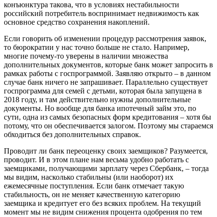
конъюнктура такова, что в условиях нестабильности
российский потребитель воспринимает недвижимость как
основное средство сохранения накоплений.
Если говорить об изменении процедур рассмотрения заявок,
то бюрократии у нас точно больше не стало. Например,
многие почему-то уверены в наличии множества
дополнительных документов, которые банк может запросить в
рамках работы с госпрограммой. Заявляю открыто – в данном
случае банк ничего не запрашивает. Параллельно существует
госпрограмма для семей с детьми, которая была запущена в
2018 году, и там действительно нужны дополнительные
документы. Но вообще для банка ипотечный займ это, по
сути, одна из самых безопасных форм кредитования – хотя бы
потому, что он обеспечивается залогом. Поэтому мы стараемся
обходиться без дополнительных справок.
Проводит ли банк переоценку своих заемщиков? Разумеется,
проводит. И в этом плане нам весьма удобно работать с
заемщиками, получающими зарплату через Сбербанк, – тогда
мы видим, насколько стабильны (или наоборот) их
ежемесячные поступления. Если банк отмечает такую
стабильность, он не меняет качественную категорию
заемщика и кредитует его без всяких проблем. На текущий
момент мы не видим снижения процента одобрения по тем