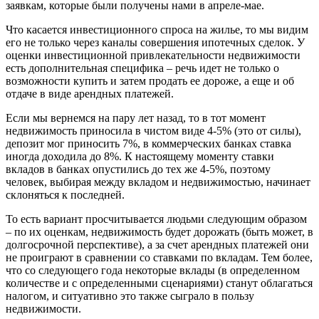
заявкам, которые были получены нами в апреле-мае.
Что касается инвестиционного спроса на жилье, то мы видим
его не только через каналы совершения ипотечных сделок. У
оценки инвестиционной привлекательности недвижимости
есть дополнительная специфика – речь идет не только о
возможности купить и затем продать ее дороже, а еще и об
отдаче в виде арендных платежей.
Если мы вернемся на пару лет назад, то в тот момент
недвижимость приносила в чистом виде 4-5% (это от силы),
депозит мог приносить 7%, в коммерческих банках ставка
иногда доходила до 8%. К настоящему моменту ставки
вкладов в банках опустились до тех же 4-5%, поэтому
человек, выбирая между вкладом и недвижимостью, начинает
склоняться к последней.
То есть вариант просчитывается людьми следующим образом
– по их оценкам, недвижимость будет дорожать (быть может, в
долгосрочной перспективе), а за счет арендных платежей они
не проиграют в сравнении со ставками по вкладам. Тем более,
что со следующего года некоторые вклады (в определенном
количестве и с определенными сценариями) станут облагаться
налогом, и ситуативно это также сыграло в пользу
недвижимости.