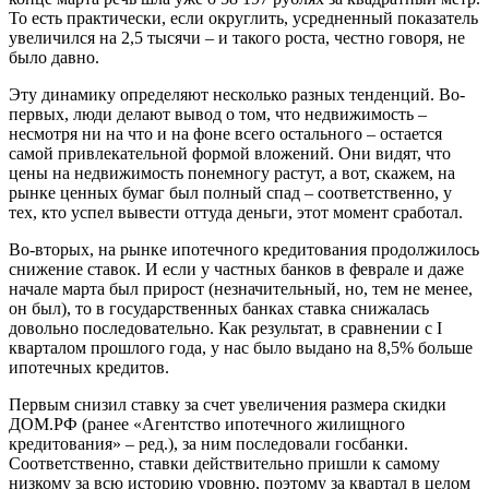
То есть практически, если округлить, усредненный показатель
увеличился на 2,5 тысячи – и такого роста, честно говоря, не
было давно.
Эту динамику определяют несколько разных тенденций. Во-
первых, люди делают вывод о том, что недвижимость –
несмотря ни на что и на фоне всего остального – остается
самой привлекательной формой вложений. Они видят, что
цены на недвижимость понемногу растут, а вот, скажем, на
рынке ценных бумаг был полный спад – соответственно, у
тех, кто успел вывести оттуда деньги, этот момент сработал.
Во-вторых, на рынке ипотечного кредитования продолжилось
снижение ставок. И если у частных банков в феврале и даже
начале марта был прирост (незначительный, но, тем не менее,
он был), то в государственных банках ставка снижалась
довольно последовательно. Как результат, в сравнении с I
кварталом прошлого года, у нас было выдано на 8,5% больше
ипотечных кредитов.
Первым снизил ставку за счет увеличения размера скидки
ДОМ.РФ (ранее «Агентство ипотечного жилищного
кредитования» – ред.), за ним последовали госбанки.
Соответственно, ставки действительно пришли к самому
низкому за всю историю уровню, поэтому за квартал в целом