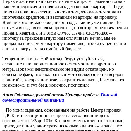
Первые ласточки «пролетели» еще в апреле – именно тогда в
нашем предложении появились дефолтные квартиры. Люди
поняли свою несостоятельность в том, что касается оплаты
ипотечных кредитов, и выставили квартиры на продажу.
Явление это не массовое, но эпизоды такие уже пошли. То
есть мы всегда выясняем причины, по которым человек решил
продать квартиру, и в этом случае звучит следующее –
ипотеку за трехкомнатную нам оплачивать нечем, мы ее
продадим и возьмем квартиру поменьше, чтобы существенно
снизить нагрузку на семейный бюджет.
Тенденции эти, на мой взгляд, будут усугубляться,
следовательно, встанет вопрос о стоимости квадратного
метра. Пока мы действительно не видим отката цен, но
совсем не факт, что квадратный метр является той «твердой
валютой», которая помогает сохранить деньги. Для меня это
не аксиома, и тут бы я, конечно, поспорила.
Анна Облакова, руководитель Центра продаж
Томской
домостроительной компании
– По моим оценкам, основанным на работе Центра продаж
ТДСК, инвестиционный спрос на сегодняшний день
составляет от 5% до 10%. К примеру, есть клиенты, которые
приходят и покупают сразу несколько квартир – и здесь все