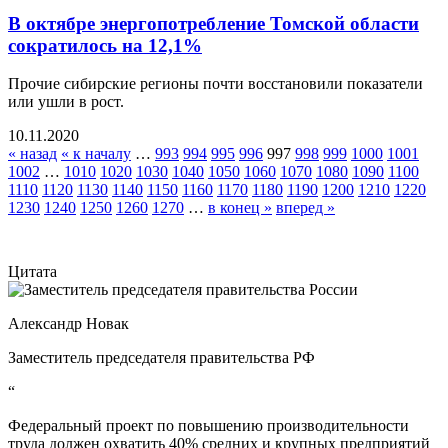
В октябре энергопотребление Томской области
сократилось на 12,1%
Прочие сибирские регионы почти восстановили показатели
или ушли в рост.
10.11.2020
« назад
« к началу
…
993
994
995
996
997
998
999
1000
1001
1002
…
1010
1020
1030
1040
1050
1060
1070
1080
1090
1100
1110
1120
1130
1140
1150
1160
1170
1180
1190
1200
1210
1220
1230
1240
1250
1260
1270
…
в конец »
вперед »
Цитата
Александр Новак
Заместитель председателя правительства РФ
“
Федеральный проект по повышению производительности
труда должен охватить 40% средних и крупных предприятий