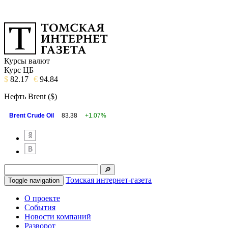
Курсы валют
Курс ЦБ
$
82.17
€
94.84
Нефть Brent ($)
Brent Crude Oil
83.38
+1.07%
Томская интернет-газета
Toggle navigation
О проекте
События
Новости компаний
Разворот