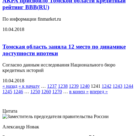
АКРА присвоило Томской области кредитный
рейтинг BBB(RU)
По информации finmarket.ru
10.04.2018
Томская область заняла 12 место по динамике
доступности ипотеки
Согласно данным исследования Национального бюро
кредитных историй
10.04.2018
« назад
« к началу
…
1237
1238
1239
1240
1241
1242
1243
1244
1245
1246
…
1250
1260
1270
…
в конец »
вперед »
Цитата
Александр Новак