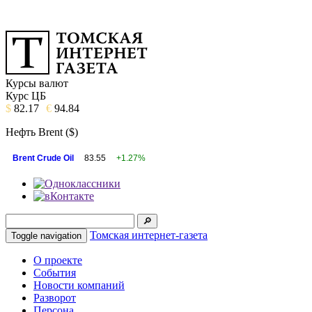
Курсы валют
Курс ЦБ
$
82.17
€
94.84
Нефть Brent ($)
Brent Crude Oil
83.55
+1.27%
Томская интернет-газета
Toggle navigation
О проекте
События
Новости компаний
Разворот
Персона