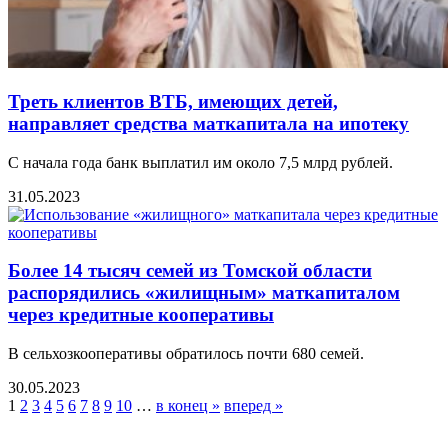
Треть клиентов ВТБ, имеющих детей,
направляет средства маткапитала на ипотеку
С начала года банк выплатил им около 7,5 млрд рублей.
31.05.2023
Более 14 тысяч семей из Томской области
распорядились «жилищным» маткапиталом
через кредитные кооперативы
В сельхозкооперативы обратилось почти 680 семей.
30.05.2023
1
2
3
4
5
6
7
8
9
10
…
в конец »
вперед »