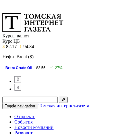
Курсы валют
Курс ЦБ
$
82.17
€
94.84
Нефть Brent ($)
Brent Crude Oil
83.55
+1.27%
Томская интернет-газета
Toggle navigation
О проекте
События
Новости компаний
Разворот