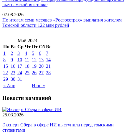
вьетнамской выставке
07.08.2026
По итогам семи месяцев «Росгосстрах» выплатил жителям
Томской области 122 млн рублей
Май 2023
Пн
Вт
Ср
Чт
Пт
Сб
Вс
1
2
3
4
5
6
7
8
9
10
11
12
13
14
15
16
17
18
19
20
21
22
23
24
25
26
27
28
29
30
31
« Апр
Июн »
Новости компаний
25.03.2026
Эксперт Сбера в сфере ИИ выступила перед томскими
студентами