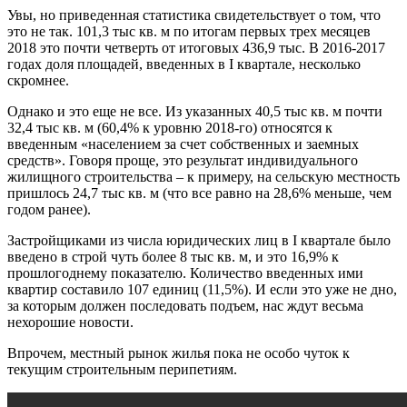
Увы, но приведенная статистика свидетельствует о том, что
это не так. 101,3 тыс кв. м по итогам первых трех месяцев
2018 это почти четверть от итоговых 436,9 тыс. В 2016-2017
годах доля площадей, введенных в I квартале, несколько
скромнее.
Однако и это еще не все. Из указанных 40,5 тыс кв. м почти
32,4 тыс кв. м (60,4% к уровню 2018-го) относятся к
введенным «населением за счет собственных и заемных
средств». Говоря проще, это результат индивидуального
жилищного строительства – к примеру, на сельскую местность
пришлось 24,7 тыс кв. м (что все равно на 28,6% меньше, чем
годом ранее).
Застройщиками из числа юридических лиц в I квартале было
введено в строй чуть более 8 тыс кв. м, и это 16,9% к
прошлогоднему показателю. Количество введенных ими
квартир составило 107 единиц (11,5%). И если это уже не дно,
за которым должен последовать подъем, нас ждут весьма
нехорошие новости.
Впрочем, местный рынок жилья пока не особо чуток к
текущим строительным перипетиям.