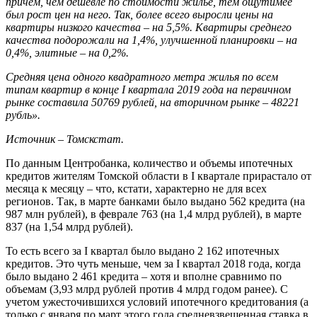
причем, чем дешевле по стоимости жилье, тем ощутимее
был рост цен на него. Так, более всего выросли цены на
квартиры низкого качества – на 5,5%. Квартиры среднего
качества подорожали на 1,4%, улучшенной планировки – на
0,4%, элитные – на 0,2%.
Средняя цена одного квадратного метра жилья по всем
типам квартир в конце I квартала 2019 года на первичном
рынке составила 50769 рублей, на вторичном рынке – 48221
рубль».
Источник – Томскстат.
По данным Центробанка, количество и объемы ипотечных
кредитов жителям Томской области в I квартале прирастало от
месяца к месяцу – что, кстати, характерно не для всех
регионов. Так, в марте банками было выдано 562 кредита (на
987 млн рублей), в феврале 763 (на 1,4 млрд рублей), в марте
837 (на 1,54 млрд рублей).
То есть всего за I квартал было выдано 2 162 ипотечных
кредитов. Это чуть меньше, чем за I квартал 2018 года, когда
было выдано 2 461 кредита – хотя и вполне сравнимо по
объемам (3,93 млрд рублей против 4 млрд годом ранее). С
учетом ужесточившихся условий ипотечного кредитования (а
только с января по март этого года средневзвешенная ставка в