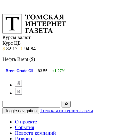
Курсы валют
Курс ЦБ
$
82.17
€
94.84
Нефть Brent ($)
Brent Crude Oil
83.55
+1.27%
Томская интернет-газета
Toggle navigation
О проекте
События
Новости компаний
Разворот