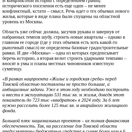
В конфликтной истории с определением границ
исторического поселения есть еще один – не менее
конфликтный, кстати – смысл. Речь идет о тех объемах нового
жилья, которые в виде плана были спущены на областной
уровень из Москвы.
Область уже сейчас должна, засучив рукава и завернув от
набранных темпов шубу, строить новые кварталы – однако в
главном ее городе (где у этих объемов есть хоть какой-то
рыночный смысл) не определены базовые градостроительные
рамки. И две «Москвы» – одна из которых предписывает
беречь историю, а вторая велит строить ударными темпами –
вносят в умы и планы местных чиновников известную
сумятицу.
«В рамках нацпроекта «Жилье и городская среда» перед
Томской областью поставлены не просто большие, а
амбициозные задачи. Уже в этом году необходимо построить
и ввести в эксплуатацию 531 тыс кв. м жилья, доведя этот
показатель до 723 тыс «квадратов» в 2024 году. За 6 лет
нужно расселить более 125 тыс кв. м аварийного жилищного
фонда.
Большой плюс национальных проектов
–
их полная финансовая
обеспеченность. Так, на расселение для Томской области
предусмотрены бюджетные средства в сумме более чем в 6