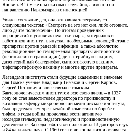
Янович. В Томске она оказалась случайно, а именно по
направлению Наркомздрава с инспекцией.
Увидев состояние дел, она отправила телеграмму со
следующим текстом: «Смотреть на это нет сил, либо отзовите,
либо дайте полномочия». По итогам проведённых
мероприятий в условиях нехватки сырья, материалов и
работников институт выпускал необходимые воюющей стране
препараты против раневой инфекции, а также абсолютно
революционные по тем временам препараты-антибиотики
(пенициллин и грамицидин), дизентерийную вакцину,
дизентерийный бактериофаг, сыпнотифозную вакцину,
тифопаротифозную вакцину и многие другие препараты.
Легендами института стали будущие академики и знаковые
для Томска ученые Владимир Тимаков и Сергей Карпов.
Сергей Петрович и вовсе связал с томским
Бактериологическим институтом всю свою жизнь – в 1937
году он стал заместителем директора по производству и
возглавил кафедру микробиологии медицинского института,
был председателем чрезвычайной комиссии по борьбе с
тифом, в годы войны продолжал вести активную
исследовательскую, педагогическую и производственную
деятельность. За годы работы он подготовил 13 докторов наук
и 84 кандидата наук. С 1960 года и до конца жизни оставался