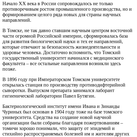
Начало XX века в России сопровождалось не только
противоречивым ростом промышленного производства, но и
формированием целого ряда новых для страны научных
направлений.
В Томске, не так давно ставшим научным центром восточной
части огромной Российской империи, сформировалась база
для развития биологической науки и тех ее направлений,
которые отвечают за безопасность жизнедеятельности и
здоровье человека. Достаточно вспомнить, что Томский
государственный университет начинался с медицинского
факультета – все остальные направления возникли здесь
позже.
В 1896 году при Императорском Томском университете
открылась станция по производству противодифтерийной
сыворотки. Выпуском препарата занимался лаборант
гигиенической лаборатории Павел Бутягин.
Бактериологический институт имени Ивана и Зинаиды
Чуриных был основан в 1904 году тоже на базе томского
университета. Средства на создание новой научной
организации были собраны благодаря пожертвованиям –
томичи хорошо понимали, что защиту от эпидемий и
стихийно распространяемых болезней им и жителям других