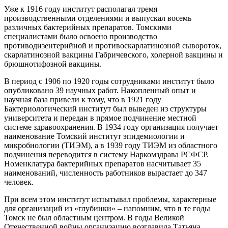
Уже к 1916 году институт располагал тремя
производственными отделениями и выпускал восемь
различных бактерийных препаратов. Томскими
специалистами было освоено производство
противодизентерийной и противоскарлатинозной сывороток,
скарлатинозной вакцины Габричевского, холерной вакцины и
брюшнотифозной вакцины.
В период с 1906 по 1920 годы сотрудниками институт было
опубликовано 39 научных работ. Накопленный опыт и
научная база привели к тому, что в 1921 году
Бактериологический институт был выведен из структуры
университета и передан в прямое подчинение местной
системе здравоохранения. В 1934 году организация получает
наименование Томский институт эпидемиологии и
микробиологии (ТИЭМ), а в 1939 году ТИЭМ из областного
подчинения переводится в систему Наркомздрава РСФСР.
Номенклатура бактерийных препаратов насчитывает 35
наименований, численность работников вырастает до 347
человек.
При всем этом институт испытывал проблемы, характерные
для организаций из «глубинки» – напомним, что в те годы
Томск не был областным центром. В годы Великой
Отечественной войны организацию возглавила Татьяна