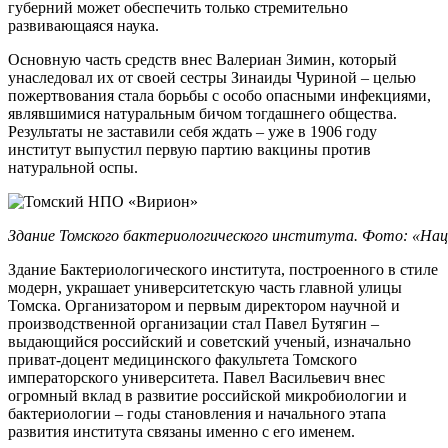
губерний может обеспечить только стремительно
развивающаяся наука.
Основную часть средств внес Валериан Зимин, который
унаследовал их от своей сестры Зинаиды Чуриной – целью
пожертвования стала борьбы с особо опасными инфекциями,
являвшимися натуральным бичом тогдашнего общества.
Результаты не заставили себя ждать – уже в 1906 году
институт выпустил первую партию вакцины против
натуральной оспы.
Здание Томского бактериологического института. Фото: «На
Здание Бактериологического института, построенного в стиле
модерн, украшает университетскую часть главной улицы
Томска. Организатором и первым директором научной и
производственной организации стал Павел Бутягин –
выдающийся российский и советский ученый, изначально
приват-доцент медицинского факультета Томского
императорского университета. Павел Васильевич внес
огромный вклад в развитие российской микробиологии и
бактериологии – годы становления и начального этапа
развития института связаны именно с его именем.