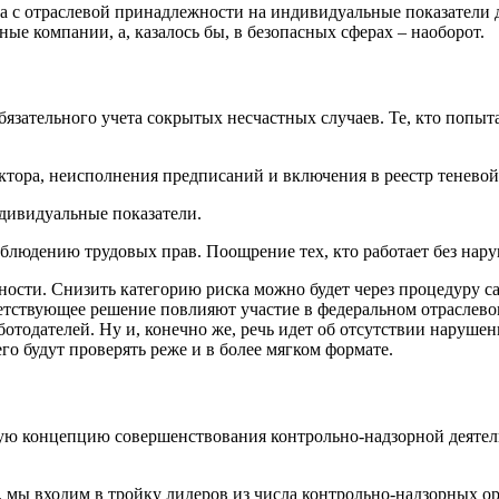
 с отраслевой принадлежности на индивидуальные показатели дея
ые компании, а, казалось бы, в безопасных сферах – наоборот.
бязательного учета сокрытых несчастных случаев. Те, кто попыт
ктора, неисполнения предписаний и включения в реестр теневой 
ндивидуальные показатели.
соблюдению трудовых прав. Поощрение тех, кто работает без на
ности. Снизить категорию риска можно будет через процедуру с
етствующее решение повлияют участие в федеральном отраслево
отодателей. Ну и, конечно же, речь идет об отсутствии наруше
го будут проверять реже и в более мягком формате.
ую концепцию совершенствования контрольно-надзорной деятельн
, мы входим в тройку лидеров из числа контрольно-надзорных о