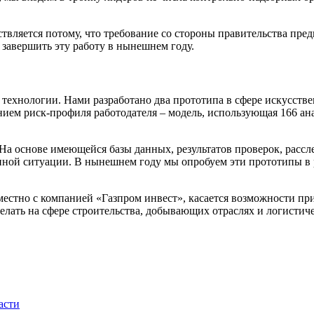
ствляется потому, что требование со стороны правительства пре
 завершить эту работу в нынешнем году.
е технологии. Нами разработано два прототипа в сфере искусств
ем риск-профиля работодателя – модель, использующая 166 ана
а основе имеющейся базы данных, результатов проверок, рассл
иной ситуации. В нынешнем году мы опробуем эти прототипы в 
местно с компанией «Газпром инвест», касается возможности пр
делать на сфере строительства, добывающих отраслях и логистич