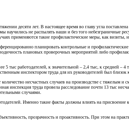
тяжении десяти лет. В настоящее время во главу угла поставлен
 мы научились не распылять наши и без того небезграничные рес
учаях применяются такие профилактические меры, как визиты, 
фференцированно планировать контрольные и профилактические
риодичность плановых проверочных мероприятий либо профилакти
ее 5 тыс работодателей, к значительной – 2,4 тыс, к средней – 
арственным инспектором труда для их руководителей был близок 
т количество несчастных случаев на производстве с тяжелым и 
енная инспекция труда провела расследование почти 13 тыс несч
ертельными случаями.
отодателей. Именно такие факты должны влиять на присвоение 
объективность, прозрачность и проактивность. При этом на пра