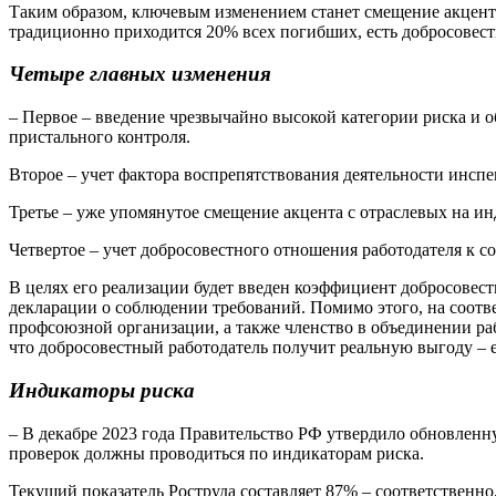
Таким образом, ключевым изменением станет смещение акцента
традиционно приходится 20% всех погибших, есть добросовестн
Четыре главных изменения
– Первое – введение чрезвычайно высокой категории риска и о
пристального контроля.
Второе – учет фактора воспрепятствования деятельности инспе
Третье – уже упомянутое смещение акцента с отраслевых на и
Четвертое – учет добросовестного отношения работодателя к 
В целях его реализации будет введен коэффициент добросовест
декларации о соблюдении требований. Помимо этого, на соотв
профсоюзной организации, а также членство в объединении раб
что добросовестный работодатель получит реальную выгоду – е
Индикаторы риска
– В декабре 2023 года Правительство РФ утвердило обновленн
проверок должны проводиться по индикаторам риска.
Текущий показатель Роструда составляет 87% – соответственно