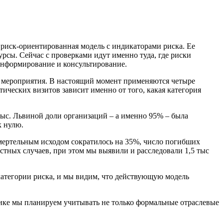
а риск-ориентированная модель с индикаторами риска. Ее
урсы. Сейчас с проверками идут именно туда, где риски
информирование и консультирование.
 мероприятия. В настоящий момент применяются четыре
ческих визитов зависит именно от того, какая категория
4 тыс. Львиной доли организаций – а именно 95% – была
к нулю.
смертельным исходом сократилось на 35%, число погибших
астных случаев, при этом мы выявили и расследовали 1,5 тыс
категории риска, и мы видим, что действующую модель
ктике мы планируем учитывать не только формальные отраслевые