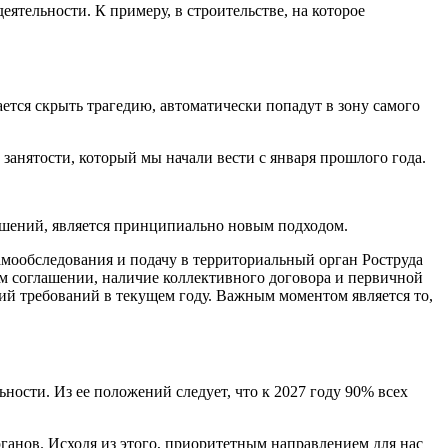
тельности. К примеру, в строительстве, на которое
ается скрыть трагедию, автоматически попадут в зону самого
занятости, который мы начали вести с января прошлого года.
рушений, является принципиально новым подходом.
амообследования и подачу в территориальный орган Роструда
м соглашении, наличие коллективного договора и первичной
ний требований в текущем году. Важным моментом является то,
ости. Из ее положений следует, что к 2027 году 90% всех
рганов. Исходя из этого, приоритетным направлением для нас