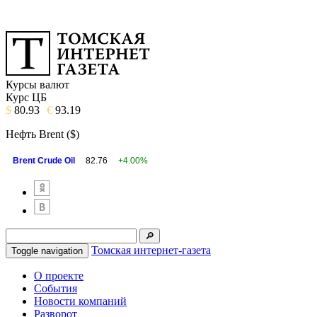
Курсы валют
Курс ЦБ
$
80.93
€
93.19
Нефть Brent ($)
Brent Crude Oil
82.76
+4.00%
Томская интернет-газета
Toggle navigation
О проекте
События
Новости компаний
Разворот