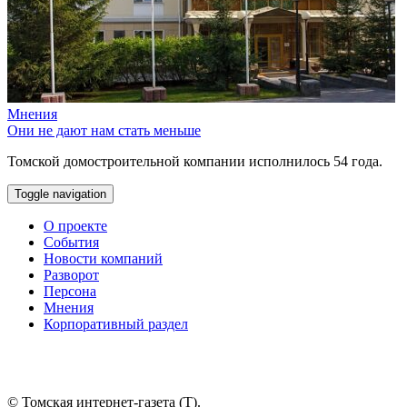
Мнения
Они не дают нам стать меньше
Томской домостроительной компании исполнилось 54 года.
Toggle navigation
О проекте
События
Новости компаний
Разворот
Персона
Мнения
Корпоративный раздел
© Томская интернет-газета (Т).