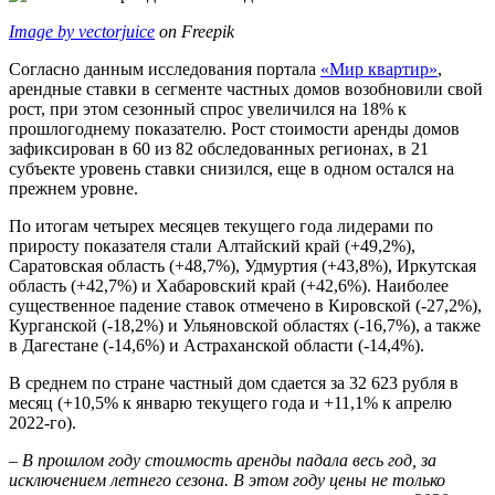
Image by vectorjuice
on Freepik
Согласно данным исследования портала
«Мир квартир»
,
арендные ставки в сегменте частных домов возобновили свой
рост, при этом сезонный спрос увеличился на 18% к
прошлогоднему показателю. Рост стоимости аренды домов
зафиксирован в 60 из 82 обследованных регионах, в 21
субъекте уровень ставки снизился, еще в одном остался на
прежнем уровне.
По итогам четырех месяцев текущего года лидерами по
приросту показателя стали Алтайский край (+49,2%),
Саратовская область (+48,7%), Удмуртия (+43,8%), Иркутская
область (+42,7%) и Хабаровский край (+42,6%). Наиболее
существенное падение ставок отмечено в Кировской (-27,2%),
Курганской (-18,2%) и Ульяновской областях (-16,7%), а также
в Дагестане (-14,6%) и Астраханской области (-14,4%).
В среднем по стране частный дом сдается за 32 623 рубля в
месяц (+10,5% к январю текущего года и +11,1% к апрелю
2022-го).
– В прошлом году стоимость аренды падала весь год, за
исключением летнего сезона. В этом году цены не только