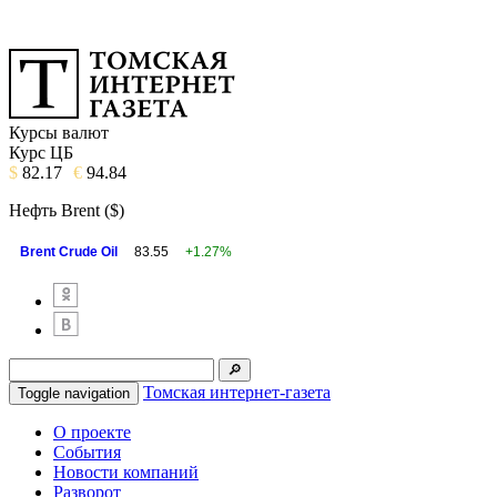
Курсы валют
Курс ЦБ
$
82.17
€
94.84
Нефть Brent ($)
Brent Crude Oil
83.55
+1.27%
Томская интернет-газета
Toggle navigation
О проекте
События
Новости компаний
Разворот