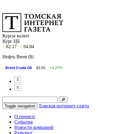
Курсы валют
Курс ЦБ
$
82.17
€
94.84
Нефть Brent ($)
Brent Crude Oil
83.55
+1.27%
Томская интернет-газета
Toggle navigation
О проекте
События
Новости компаний
Разворот