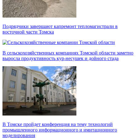
Подрядчики завершают капремонт тепломагистрали в
восточной части Томска
В сельскохозяйственных компаниях Томской области заметно
выросла продуктивность кур-несушек и дойного стада
В Томске пройдет конференция на тему технологий
промышленного информационного и имитационного
моделирования