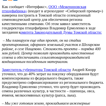
Как сообщает «Интерфакс»,
ООО «Межениновская
птицефабрика»
(входит в агрохолдинг «Сибирский премьер»)
намерена построить в Томской области селекционный
семеноводческий центр для обеспечения региона
качественными семенами. Об этом заявил заместитель
гендиректора птицефабрики Владимир Ермоленко в ходе
заседания к
омитета Законодательной Думы Томской области:
– Мы планируем еще один проект, он на стадии
проектирования, оформлен земельный участок в Шегарском
районе, в селе Нащеково. Стоимость проекта – порядка 400
млн рублей. Центр позволит производить качественные
семена и обеспечивать сельхозтоваропроизводителей
кондиционным посадочным материалом.
Заместитель губернатора Томской области
Андрей Кнорр
уточнил, что до 40% затрат на покупку оборудования будут
компенсированы из федерального бюджета, также
предусмотрено софинансирование из регионального бюджета.
Владимир Ермоленко уточнил, что центр будет производить
семена различных культур, в частности – пшеницы, овса,
ячменя, мелкосемянных культур (рапса, льна).
– Мы уже готовим землю, прокладываем инженерные