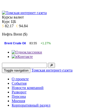
Курсы валют
Курс ЦБ
$
82.17
€
94.84
Нефть Brent ($)
Brent Crude Oil
83.55
+1.27%
Томская интернет-газета
Toggle navigation
О проекте
События
Новости компаний
Разворот
Персона
Мнения
Корпоративный раздел