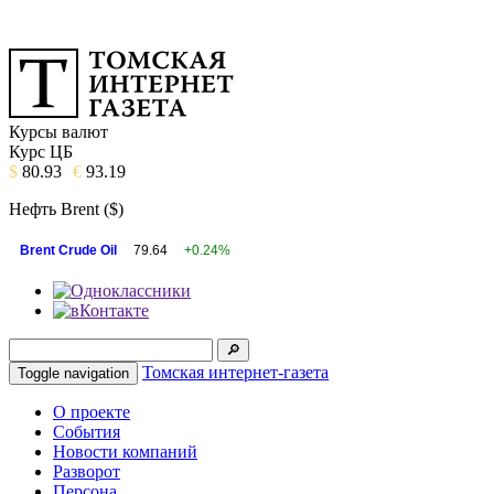
Курсы валют
Курс ЦБ
$
80.93
€
93.19
Нефть Brent ($)
Brent Crude Oil
79.64
+0.24%
Томская интернет-газета
Toggle navigation
О проекте
События
Новости компаний
Разворот
Персона