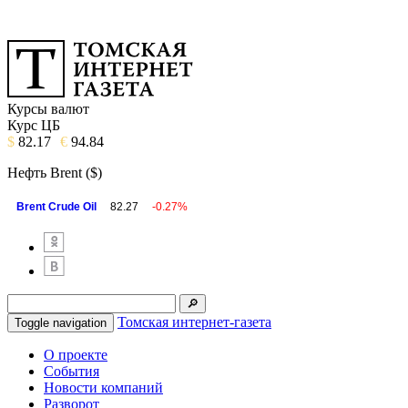
Курсы валют
Курс ЦБ
$
82.17
€
94.84
Нефть Brent ($)
Brent Crude Oil
82.27
-0.27%
Томская интернет-газета
Toggle navigation
О проекте
События
Новости компаний
Разворот