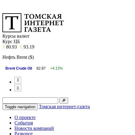
Курсы валют
Курс ЦБ
$
80.93
€
93.19
Нефть Brent ($)
Brent Crude Oil
82.87
+4.13%
Томская интернет-газета
Toggle navigation
О проекте
События
Новости компаний
Разворот