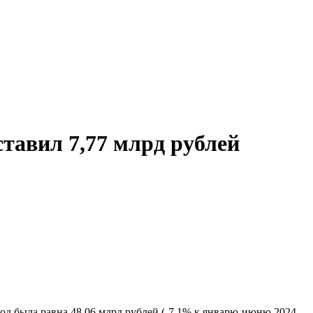
ставил 7,77 млрд рублей
од была равна 48,06 млрд рублей (-7,1% к январю-июню 2024-