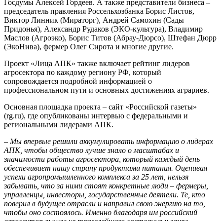
Госдумы Алексей Гордеев. А также представители бизнеса –
председатель правления Россельхозбанка Борис Листов,
Виктор Линник (Мираторг), Андрей Самохин (Сады
Придонья), Александр Рудаков (ЭКО-культура), Владимир
Маслов (Агроэко), Борис Титов (Абрау-Дюрсо), Штефан Дюрр
(ЭкоНива), фермер Олег Сирота и многие другие.
Проект «Лица АПК» также включает рейтинг лидеров
агросектора по каждому региону РФ, который
сопровождается подробной информацией о
профессиональном пути и основных достижениях аграриев.
Основная площадка проекта – сайт «Российской газеты»
(rg.ru), где опубликованы интервью с федеральными и
региональными лидерами АПК.
– Мы впервые решили аккумулировать информацию о лидерах
АПК, чтобы общество лучше знало о масштабах и
значимости работы агросектора, который каждый день
обеспечивает нашу страну продуктами питания. Оценивая
успехи агропромышленного комплекса за 25 лет, нельзя
забывать, что за ними стоят конкретные люди – фермеры,
управленцы, инвесторы, государственные деятели. Те, кто
поверил в будущее отрасли и направил свою энергию на то,
чтобы оно состоялось. Именно благодаря им российский