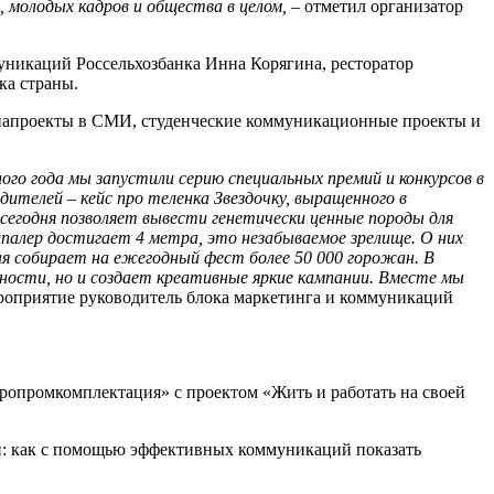
 молодых кадров и общества в целом,
– отметил организатор
уникаций Россельхозбанка Инна Корягина, ресторатор
ка страны.
диапроекты в СМИ, студенческие коммуникационные проекты и
го года мы запустили серию специальных премий и конкурсов в
бедителей
–
кейс про теленка Звездочку, выращенного в
сегодня позволяет вывести генетически ценные породы для
шпалер достигает 4 метра, это незабываемое зрелище. О них
ая собирает на ежегодный фест более 50 000 горожан. В
ьности, но и создает креативные яркие кампании. Вместе мы
роприятие руководитель блока маркетинга и коммуникаций
ропромкомплектация» с проектом «Жить и работать на своей
ой: как с помощью эффективных коммуникаций показать