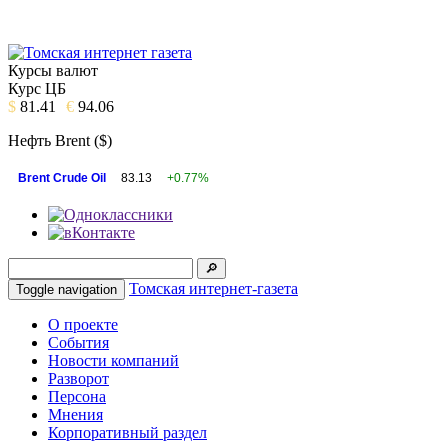
Курсы валют
Курс ЦБ
$
81.41
€
94.06
Нефть Brent ($)
Brent Crude Oil
83.13
+0.77%
Томская интернет-газета
Toggle navigation
О проекте
События
Новости компаний
Разворот
Персона
Мнения
Корпоративный раздел