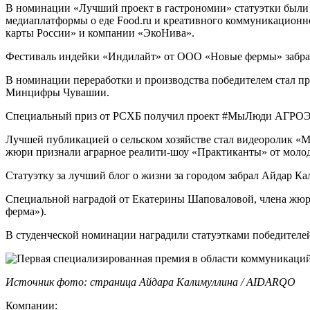
В номинации «Лучший проект в гастрономии» статуэтки были в
медиаплатформы о еде Food.ru и креативного коммуникационног
карты России» и компании «ЭкоНива».
Фестиваль индейки «Индилайт» от ООО «Новые фермы» забрал
В номинации переработки и производства победителем стал 
Минцифры Чувашии.
Специальный приз от РСХБ получил проект #МыЛюди АГРОЭКО
Лучшей публикацией о сельском хозяйстве стал видеоролик «М
жюри признали аграрное реалити-шоу «Практиканты» от молод
Статуэтку за лучший блог о жизни за городом забрал Айдар К
Специальной наградой от Екатерины Шаповаловой, члена жюри
ферма»).
В студенческой номинации наградили статуэтками победител
Источник фото: страница Айдара Калимуллина / AIDARQO
Компании: