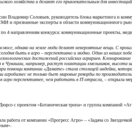
кого хозяйства и делают его привлекательным для инвестиций,
сии Владимир Соловьев, руководитель блока маркетинга и комм
СМИ и признанные эксперты в области коммуникационного рын
а по 4 направлениям конкурса: коммуникационные проекты, ме
мосе, однако на земле люди делают невероятные вещи. С прошло
сегодня быть в агро – перспективно и модно. Один из наших по
хнологических достижений российских аграриев. Клонирование 
 а в Чувашии, например, растут плантации хмельников, высота 
 при помощи компании «Дамате» стала столицей индейки, котор
аш агробизнес не только бьет мировые рекорды по производител
в агро перспективнее, чем работать в IT-отрасли,
– открыла ме
Дюрсо с проектом «Ботаническая тропа» и группа компаний «Аг
ла работа от компании «Прогресс Агро» – «Задача со Звездочк
ным».