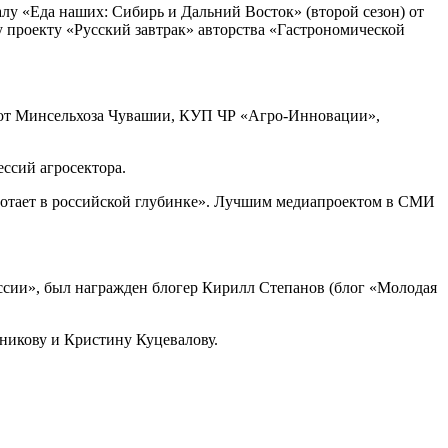
у «Еда наших: Сибирь и Дальний Восток» (второй сезон) от
у проекту «Русский завтрак» авторства «Гастрономической
ы от Минсельхоза Чувашии, КУП ЧР «Агро-Инновации»,
сий агросектора.
аботает в российской глубинке». Лучшим медиапроектом в СМИ
ссии», был награжден блогер Кирилл Степанов (блог «Молодая
никову и Кристину Куцевалову.