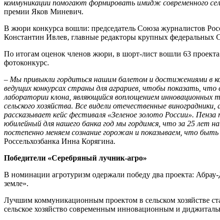
коммуникации помогают формировать имидж современного сельс
премии Яков Миневич.
В жюри конкурса вошли: председатель Союза журналистов Рос
Константин Ивлев, главные редакторы крупных федеральных 
По итогам оценок членов жюри, в шорт-лист вошли 63 проект
фотоконкурс.
–
Мы привыкли гордиться нашим балетом и достижениями в кос
ведущих конкурсах страны для аграриев, чтобы показать, что 
лаборатории клона, являющийся воплощением инновационных те
сельского хозяйства. Все видели отечественные виноградники,
рассказывает кейс фестиваля «Зеленое золото России». Пенза
юбилейный для нашего банка год мы гордимся, что за 25 лет н
постепенно меняем сознание горожан и показываем, что быть 
Россельхозбанка Инна Корягина.
Победители «Серебряный лучник-агро»
В номинации агротуризм одержали победу два проекта: Абрау-
земле».
Лучшим коммуникационным проектом в сельском хозяйстве ста
сельское хозяйство современным инновационным и диджиталь