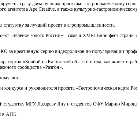
ручены сразу двум лучшим проектам: гастрономическому сериал
о агентства Ape Creative, а также культурно-гастрономическом
 статуэтку за лучший проект в агропромышленности.
проект «Зелёное золото России» – самый ХМЕЛЬной фест стран
 за креативную серию видеороликов по популяризации профес
ираторга» «Ковбой из Калужской области о том, как живет и р
ежного сообщества «Разгон».
алимуллин.
 конкурса и руководителя проекта «Гастрономическая карта Ро
ей: студентку МГУ Лазареву Яну и студентов СФУ Марию Мирош