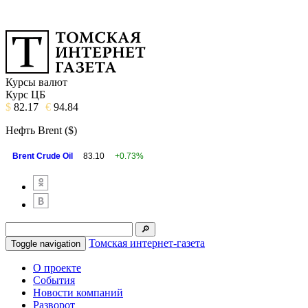
Курсы валют
Курс ЦБ
$
82.17
€
94.84
Нефть Brent ($)
Brent Crude Oil
83.10
+0.73%
Томская интернет-газета
Toggle navigation
О проекте
События
Новости компаний
Разворот