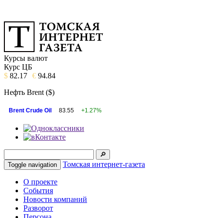
Курсы валют
Курс ЦБ
$
82.17
€
94.84
Нефть Brent ($)
Brent Crude Oil
83.55
+1.27%
Томская интернет-газета
Toggle navigation
О проекте
События
Новости компаний
Разворот
Персона