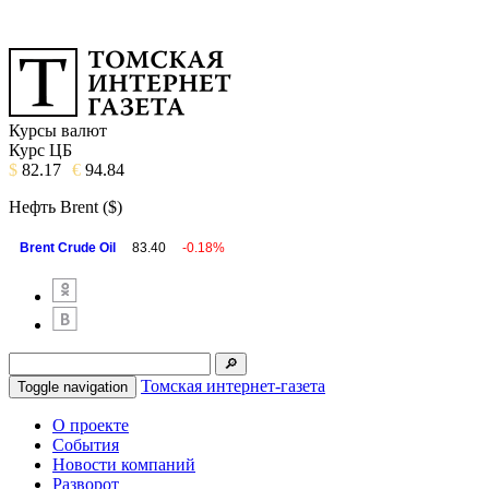
Курсы валют
Курс ЦБ
$
82.17
€
94.84
Нефть Brent ($)
Brent Crude Oil
83.40
-0.18%
Томская интернет-газета
Toggle navigation
О проекте
События
Новости компаний
Разворот