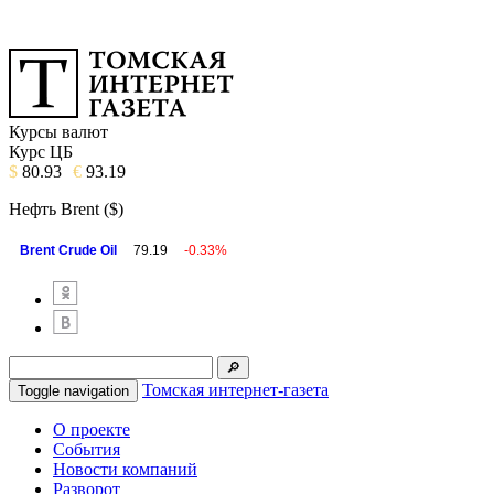
Курсы валют
Курс ЦБ
$
80.93
€
93.19
Нефть Brent ($)
Brent Crude Oil
79.19
-0.33%
Томская интернет-газета
Toggle navigation
О проекте
События
Новости компаний
Разворот