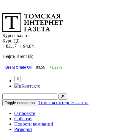
Курсы валют
Курс ЦБ
$
82.17
€
94.84
Нефть Brent ($)
Brent Crude Oil
83.55
+1.27%
Томская интернет-газета
Toggle navigation
О проекте
События
Новости компаний
Разворот