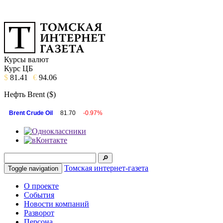
Курсы валют
Курс ЦБ
$
81.41
€
94.06
Нефть Brent ($)
Brent Crude Oil
81.70
-0.97%
Томская интернет-газета
Toggle navigation
О проекте
События
Новости компаний
Разворот
Персона