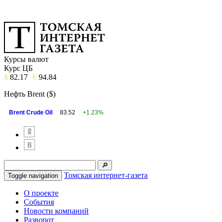
Курсы валют
Курс ЦБ
$
82.17
€
94.84
Нефть Brent ($)
Brent Crude Oil
83.52
+1.23%
Томская интернет-газета
Toggle navigation
О проекте
События
Новости компаний
Разворот