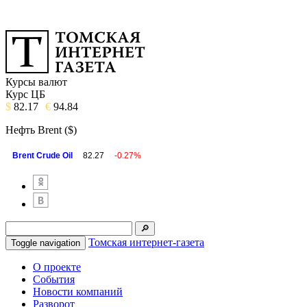
Курсы валют
Курс ЦБ
$
82.17
€
94.84
Нефть Brent ($)
Brent Crude Oil
82.27
-0.27%
Томская интернет-газета
Toggle navigation
О проекте
События
Новости компаний
Разворот