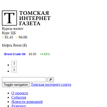
Курсы валют
Курс ЦБ
$
81.41
€
94.06
Нефть Brent ($)
Brent Crude Oil
83.50
+4.85%
Томская интернет-газета
Toggle navigation
О проекте
События
Новости компаний
Разворот