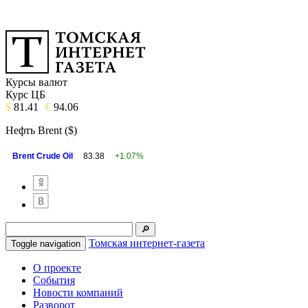
Курсы валют
Курс ЦБ
$
81.41
€
94.06
Нефть Brent ($)
Brent Crude Oil
83.38
+1.07%
Томская интернет-газета
Toggle navigation
О проекте
События
Новости компаний
Разворот