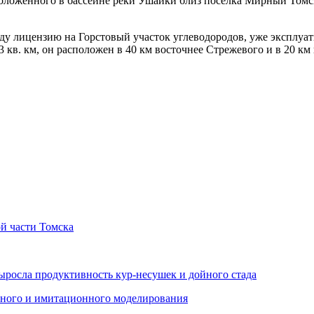
оложенного в бассейне реки Ушайки близ поселка Мирный Томск
ду лицензию на Горстовый участок углеводородов, уже эксплуати
,3 кв. км, он расположен в 40 км восточнее Стрежевого и в 20 
й части Томска
ыросла продуктивность кур-несушек и дойного стада