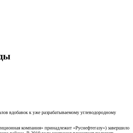
оды
алов вдобавок к уже разрабатываемому углеводородному
стиционная компания» принадлежит «Руснефтегазу») завершило