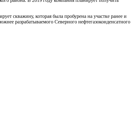
ого района. В 2019 году компания планирует получить
рует скважину, которая была пробурена на участке ранее и
км южнее разрабатываемого Северного нефтегазоконденсатного