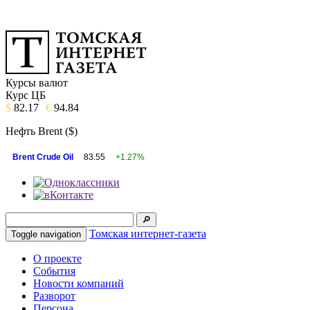
Курсы валют
Курс ЦБ
$
82.17
€
94.84
Нефть Brent ($)
Brent Crude Oil
83.55
+1.27%
Томская интернет-газета
Toggle navigation
О проекте
События
Новости компаний
Разворот
Персона