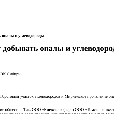
ь опалы и углеводороды
 добывать опалы и углеводор
ТЭК Сибири».
 Горстовый участок углеводородов и Мирненское проявление оп
рние общества. Так, ООО «Киевское» (через ООО «Томская инве