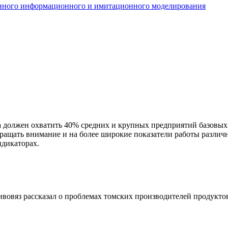
енного информационного и имитационного моделирования
должен охватить 40% средних и крупных предприятий базовых н
ращать внимание и на более широкие показатели работы различ
дикаторах.
овяз рассказал о проблемах томских производителей продукто