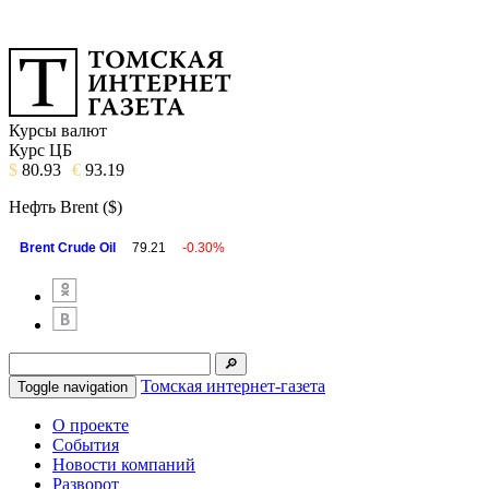
Курсы валют
Курс ЦБ
$
80.93
€
93.19
Нефть Brent ($)
Brent Crude Oil
79.21
-0.30%
Томская интернет-газета
Toggle navigation
О проекте
События
Новости компаний
Разворот