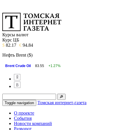
Курсы валют
Курс ЦБ
$
82.17
€
94.84
Нефть Brent ($)
Brent Crude Oil
83.55
+1.27%
Томская интернет-газета
Toggle navigation
О проекте
События
Новости компаний
Разворот