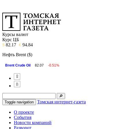
Курсы валют
Курс ЦБ
$
82.17
€
94.84
Нефть Brent ($)
Brent Crude Oil
82.07
-0.51%
Томская интернет-газета
Toggle navigation
О проекте
События
Новости компаний
Разворот