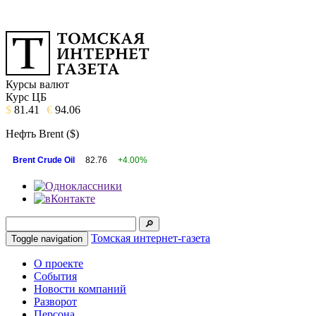
Курсы валют
Курс ЦБ
$
81.41
€
94.06
Нефть Brent ($)
Brent Crude Oil
82.76
+4.00%
Томская интернет-газета
Toggle navigation
О проекте
События
Новости компаний
Разворот
Персона